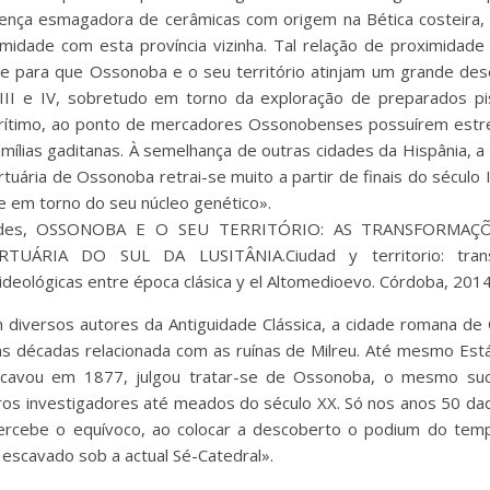
ença esmagadora de cerâmicas com origem na Bética costeira,
midade com esta província vizinha. Tal relação de proximidade v
e para que Ossonoba e o seu território atinjam um grande de
III e IV, sobretudo em torno da exploração de preparados pi
rítimo, ao ponto de mercadores Ossonobenses possuírem estrei
amílias gaditanas. À semelhança de outras cidades da Hispânia, a
tuária de Ossonoba retrai-se muito a partir de finais do século 
e em torno do seu núcleo genético».
nardes, OSSONOBA E O SEU TERRITÓRIO: AS TRANSFORMA
TUÁRIA DO SUL DA LUSITÂNIA.Ciudad y territorio: trans
 ideológicas entre época clásica y el Altomedioevo. Córdoba, 201
 diversos autores da Antiguidade Clássica, a cidade romana de
as décadas relacionada com as ruínas de Milreu. Até mesmo Está
cavou em 1877, julgou tratar-se de Ossonoba, o mesmo s
ros investigadores até meados do século XX. Só nos anos 50 daq
percebe o equívoco, ao colocar a descoberto o podium do temp
 escavado sob a actual Sé-Catedral».