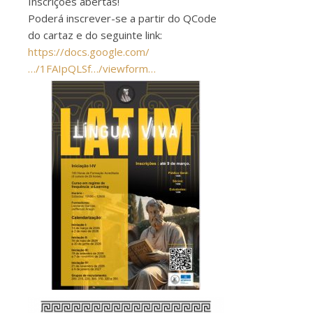
Inscrições abertas!
Poderá inscrever-se a partir do QCode
do cartaz e do seguinte link:
https://docs.google.com/
…/1FAIpQLSf…/viewform…