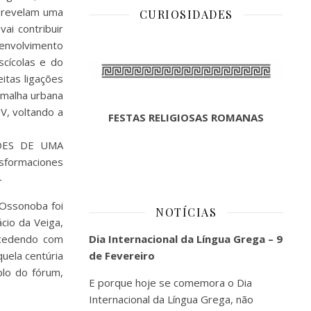
 revelam uma
CURIOSIDADES
ai contribuir
senvolvimento
scícolas e do
tas ligações
 malha urbana
IV, voltando a
FESTAS RELIGIOSAS ROMANAS
ÇÕES DE UMA
formaciones
4
 Ossonoba foi
NOTÍCIAS
cio da Veiga,
ucedendo com
Dia Internacional da Língua Grega – 9
uela centúria
de Fevereiro
lo do fórum,
E porque hoje se comemora o Dia
Internacional da Língua Grega, não