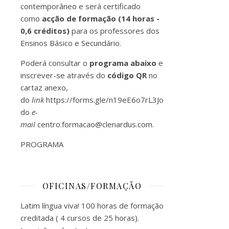
contemporâneo e será certificado
como
acção de formação (14 horas -
0,6 créditos)
para os professores dos
Ensinos Básico e Secundário.
Poderá consultar o
programa abaixo
e
inscrever-se através do
código
QR
no
cartaz anexo,
do
link
https://forms.gle/n19eE6o7rL3JoQCk7
ou
do
e-
mail
centro.formacao@clenardus.com
.
PROGRAMA
OFICINAS/FORMAÇÃO
Latim língua viva! 100 horas de formação
creditada ( 4 cursos de 25 horas).