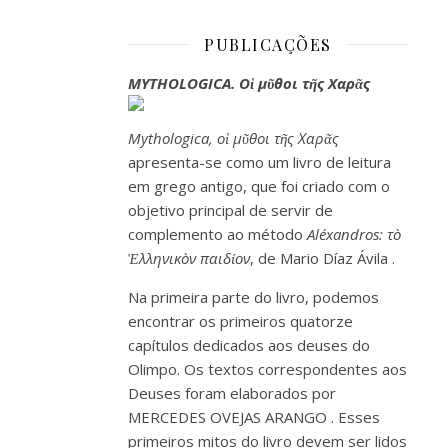
PUBLICAÇÕES
MYTHOLOGICA. Οἱ μῦθοι τῆς Χαρᾶς
Mythologica, οἱ μῦθοι τῆς Χαρᾶς
apresenta-se como um livro de leitura
em grego antigo, que foi criado com o
objetivo principal de servir de
complemento ao
método
Aléxandros: τò
Ἑλληνικòν παιδίον
, de
Mario Díaz Ávila
.
Na primeira parte do livro, podemos
encontrar os primeiros quatorze
capítulos dedicados aos deuses do
Olimpo. Os textos correspondentes aos
Deuses
foram elaborados por
MERCEDES OVEJAS ARANGO
. Esses
primeiros mitos do livro devem ser lidos