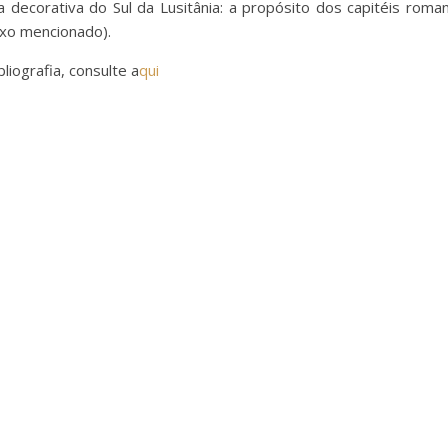
ca decorativa do Sul da Lusitânia: a propósito dos capitéis roma
ixo mencionado).
bliografia, consulte a
qui