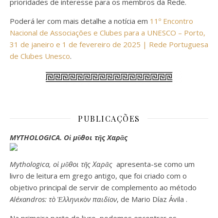
prioridades de interesse para os membros da Rede.
Poderá ler com mais detalhe a notícia em
11º Encontro
Nacional de Associações e Clubes para a UNESCO – Porto,
31 de janeiro e 1 de fevereiro de 2025 | Rede Portuguesa
de Clubes Unesco
.
PUBLICAÇÕES
MYTHOLOGICA. Οἱ μῦθοι τῆς Χαρᾶς
Mythologica, οἱ μῦθοι τῆς Χαρᾶς
apresenta-se como um
livro de leitura em grego antigo, que foi criado com o
objetivo principal de servir de complemento ao
método
Aléxandros: τò Ἑλληνικòν παιδίον
, de
Mario Díaz Ávila
.
Na primeira parte do livro, podemos encontrar os