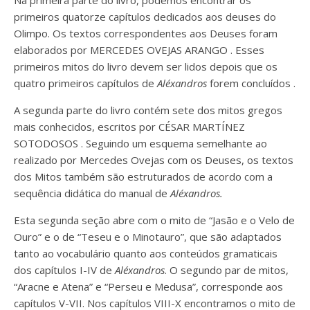
primeiros quatorze capítulos dedicados aos deuses do
Olimpo. Os textos correspondentes aos
Deuses
foram
elaborados por
MERCEDES OVEJAS ARANGO
. Esses
primeiros mitos do livro devem ser lidos depois que os
quatro primeiros capítulos de
Aléxandros
forem concluídos
.
A segunda parte do livro contém sete dos mitos gregos
mais conhecidos, escritos por
CÉSAR MARTÍNEZ
SOTODOSOS
. Seguindo um esquema semelhante ao
realizado por Mercedes Ovejas com os Deuses, os textos
dos
Mitos
também são estruturados de acordo com a
sequência didática do manual
de
Aléxandros.
Esta segunda seção abre com o mito de “Jasão e o Velo de
Ouro” e o de “Teseu e o Minotauro”, que são adaptados
tanto ao vocabulário quanto aos conteúdos gramaticais
dos capítulos I-IV de
Aléxandros
. O segundo par de mitos,
“Aracne e Atena” e “Perseu e Medusa”, corresponde aos
capítulos V-VII. Nos capítulos VIII-X encontramos o mito de