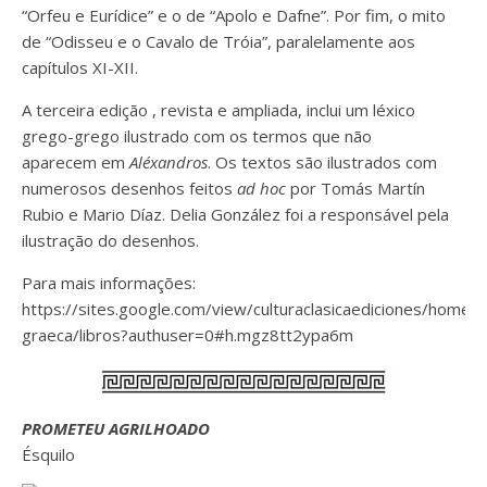
“Orfeu e Eurídice” e o de “Apolo e Dafne”. Por fim, o mito
de “Odisseu e o Cavalo de Tróia”, paralelamente aos
capítulos XI-XII.
A terceira edição
,
revista e
ampliada,
inclui um léxico
grego-grego ilustrado
com os termos que não
aparecem
em
Aléxandros
.
Os
textos são ilustrados com
numerosos desenhos feitos
ad hoc
por
Tomás Martín
Rubio
e
Mario Díaz
.
Delia González
foi a responsável pela
ilustração do desenhos
.
Para mais informações:
https://sites.google.com/view/culturaclasicaediciones/home/l
graeca/libros?authuser=0#h.mgz8tt2ypa6m
PROMETEU AGRILHOADO
Ésquilo