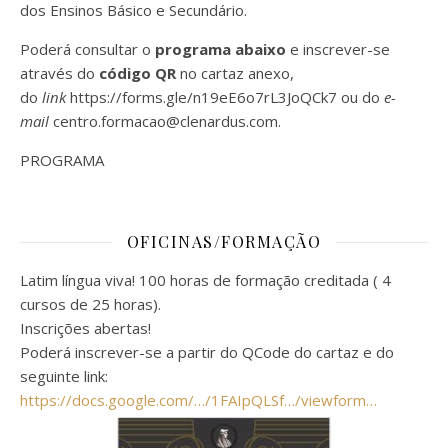
dos Ensinos Básico e Secundário.
Poderá consultar o
programa abaixo
e inscrever-se
através do
código
QR
no cartaz anexo,
do
link
https://forms.gle/n19eE6o7rL3JoQCk7
ou do
e-
mail
centro.formacao@clenardus.com
.
PROGRAMA
OFICINAS/FORMAÇÃO
Latim língua viva! 100 horas de formação creditada ( 4
cursos de 25 horas).
Inscrições abertas!
Poderá inscrever-se a partir do QCode do cartaz e do
seguinte link:
https://docs.google.com/…/1FAIpQLSf…/viewform…