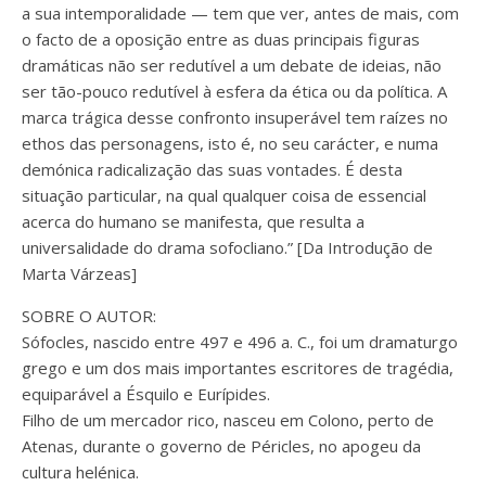
a sua intemporalidade — tem que ver, antes de mais, com
o facto de a oposição entre as duas principais figuras
dramáticas não ser redutível a um debate de ideias, não
ser tão-pouco redutível à esfera da ética ou da política. A
marca trágica desse confronto insuperável tem raízes no
ethos das personagens, isto é, no seu carácter, e numa
demónica radicalização das suas vontades. É desta
situação particular, na qual qualquer coisa de essencial
acerca do humano se manifesta, que resulta a
universalidade do drama sofocliano.” [Da Introdução de
Marta Várzeas]
SOBRE O AUTOR:
Sófocles, nascido entre 497 e 496 a. C., foi um dramaturgo
grego e um dos mais importantes escritores de tragédia,
equiparável a Ésquilo e Eurípides.
Filho de um mercador rico, nasceu em Colono, perto de
Atenas, durante o governo de Péricles, no apogeu da
cultura helénica.