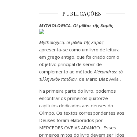
PUBLICAÇÕES
MYTHOLOGICA. Οἱ μῦθοι τῆς Χαρᾶς
Mythologica, οἱ μῦθοι τῆς Χαρᾶς
apresenta-se como um livro de leitura
em grego antigo, que foi criado com o
objetivo principal de servir de
complemento ao
método
Aléxandros: τò
Ἑλληνικòν παιδίον
, de
Mario Díaz Ávila
.
Na primeira parte do livro, podemos
encontrar os primeiros quatorze
capítulos dedicados aos deuses do
Olimpo. Os textos correspondentes aos
Deuses
foram elaborados por
MERCEDES OVEJAS ARANGO
. Esses
primeiros mitos do livro devem ser lidos