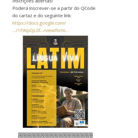
Inscrições abertas!
Poderá inscrever-se a partir do QCode
do cartaz e do seguinte link:
https://docs.google.com/
…/1FAIpQLSf…/viewform…