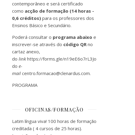
contemporâneo e será certificado
como
acção de formação (14 horas -
0,6 créditos)
para os professores dos
Ensinos Básico e Secundário.
Poderá consultar o
programa abaixo
e
inscrever-se através do
código
QR
no
cartaz anexo,
do
link
https://forms.gle/n19eE6o7rL3JoQCk7
ou
do
e-
mail
centro.formacao@clenardus.com
.
PROGRAMA
OFICINAS/FORMAÇÃO
Latim língua viva! 100 horas de formação
creditada ( 4 cursos de 25 horas).