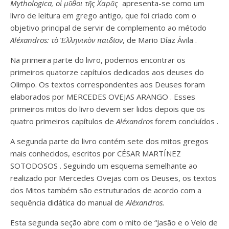
Mythologica, οἱ μῦθοι τῆς Χαρᾶς
apresenta-se como um
livro de leitura em grego antigo, que foi criado com o
objetivo principal de servir de complemento ao
método
Aléxandros: τò Ἑλληνικòν παιδίον
, de
Mario Díaz Ávila
.
Na primeira parte do livro, podemos encontrar os
primeiros quatorze capítulos dedicados aos deuses do
Olimpo. Os textos correspondentes aos
Deuses
foram
elaborados por
MERCEDES OVEJAS ARANGO
. Esses
primeiros mitos do livro devem ser lidos depois que os
quatro primeiros capítulos de
Aléxandros
forem concluídos
.
A segunda parte do livro contém sete dos mitos gregos
mais conhecidos, escritos por
CÉSAR MARTÍNEZ
SOTODOSOS
. Seguindo um esquema semelhante ao
realizado por Mercedes Ovejas com os Deuses, os textos
dos
Mitos
também são estruturados de acordo com a
sequência didática do manual
de
Aléxandros.
Esta segunda seção abre com o mito de “Jasão e o Velo de