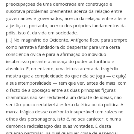
preocupações de uma democracia em construção e
suscitava problemas prementes acerca da relação entre
governantes e governados, acerca da relação entre a lei e
a justiça e, portanto, acerca dos próprios fundamentos da
pólis, isto é, da vida em sociedade.
[…] No imaginário do Ocidente, Antígona ficou para sempre
como narrativa fundadora do despertar para uma certa
consciência cívica e para a afirmação do indivíduo
insubmisso perante a ameaça do poder autoritário e
absoluto. E, no entanto, uma leitura atenta da tragédia
mostra que a complexidade do que nela se joga — e quiçá
a sua intemporalidade — tem que ver, antes de mais, com
o facto de a oposição entre as duas principais figuras
dramáticas não ser redutível a um debate de ideias, não
ser tão-pouco redutível à esfera da ética ou da política. A
marca trágica desse confronto insuperável tem raízes no
ethos das personagens, isto é, no seu carácter, e numa
demónica radicalização das suas vontades. É desta
situação particular, na qual qualquer coisa de essencial