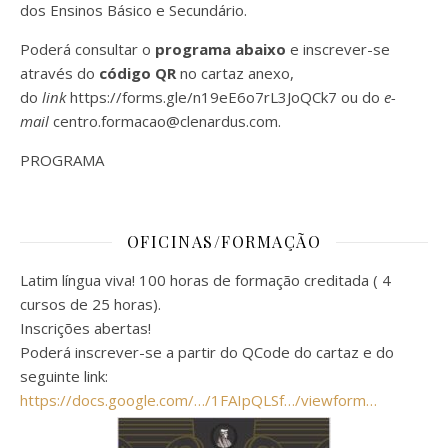
dos Ensinos Básico e Secundário.
Poderá consultar o
programa abaixo
e inscrever-se
através do
código
QR
no cartaz anexo,
do
link
https://forms.gle/n19eE6o7rL3JoQCk7
ou do
e-
mail
centro.formacao@clenardus.com
.
PROGRAMA
OFICINAS/FORMAÇÃO
Latim língua viva! 100 horas de formação creditada ( 4
cursos de 25 horas).
Inscrições abertas!
Poderá inscrever-se a partir do QCode do cartaz e do
seguinte link:
https://docs.google.com/…/1FAIpQLSf…/viewform…