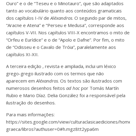
Ouro” e o de “Teseu e o Minotauro”, que são adaptados
tanto ao vocabulário quanto aos conteúdos gramaticais
dos capítulos I-IV de
Aléxandros
. O segundo par de mitos,
“Aracne e Atena” e “Perseu e Medusa”, corresponde aos
capítulos V-VII. Nos capítulos VIII-X encontramos o mito de
“Orfeu e Eurídice” e o de “Apolo e Dafne”. Por fim, o mito
de “Odisseu e o Cavalo de Tróia”, paralelamente aos
capítulos XI-XII.
A terceira edição
,
revista e
ampliada,
inclui um léxico
grego-grego ilustrado
com os termos que não
aparecem
em
Aléxandros
.
Os
textos são ilustrados com
numerosos desenhos feitos
ad hoc
por
Tomás Martín
Rubio
e
Mario Díaz
.
Delia González
foi a responsável pela
ilustração do desenhos
.
Para mais informações:
https://sites.google.com/view/culturaclasicaediciones/home/l
graeca/libros?authuser=0#h.mgz8tt2ypa6m