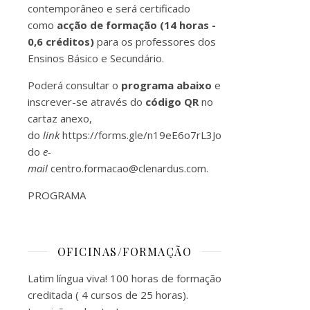
contemporâneo e será certificado
como
acção de formação (14 horas -
0,6 créditos)
para os professores dos
Ensinos Básico e Secundário.
Poderá consultar o
programa abaixo
e
inscrever-se através do
código
QR
no
cartaz anexo,
do
link
https://forms.gle/n19eE6o7rL3JoQCk7
ou
do
e-
mail
centro.formacao@clenardus.com
.
PROGRAMA
OFICINAS/FORMAÇÃO
Latim língua viva! 100 horas de formação
creditada ( 4 cursos de 25 horas).