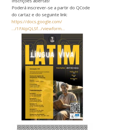
Inscrições abertas!
Poderá inscrever-se a partir do QCode
do cartaz e do seguinte link:
https://docs.google.com/
…/1FAIpQLSf…/viewform…