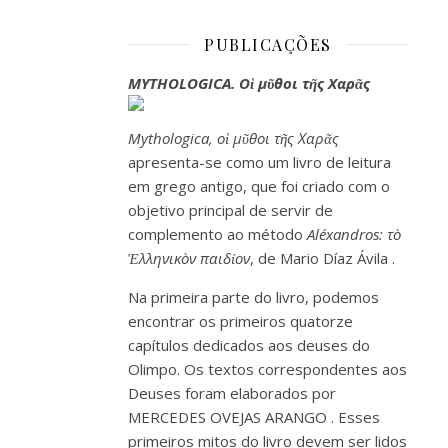
PUBLICAÇÕES
MYTHOLOGICA. Οἱ μῦθοι τῆς Χαρᾶς
Mythologica, οἱ μῦθοι τῆς Χαρᾶς
apresenta-se como um livro de leitura
em grego antigo, que foi criado com o
objetivo principal de servir de
complemento ao
método
Aléxandros: τò
Ἑλληνικòν παιδίον
, de
Mario Díaz Ávila
.
Na primeira parte do livro, podemos
encontrar os primeiros quatorze
capítulos dedicados aos deuses do
Olimpo. Os textos correspondentes aos
Deuses
foram elaborados por
MERCEDES OVEJAS ARANGO
. Esses
primeiros mitos do livro devem ser lidos