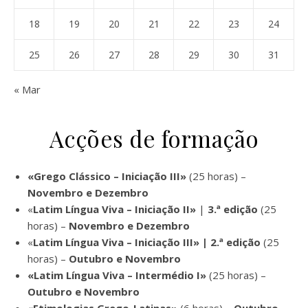
18
19
20
21
22
23
24
25
26
27
28
29
30
31
« Mar
Acções de formação
«Grego Clássico – Iniciação III»
(25 horas) –
Novembro e Dezembro
«
Latim Língua Viva – Iniciação II»
|
3.ª edição
(25
horas) –
Novembro e Dezembro
«
Latim Língua Viva – Iniciação III» | 2.ª edição
(25
horas) –
Outubro e Novembro
«Latim Língua Viva – Intermédio I»
(25 horas) –
Outubro e Novembro
«
Etimologias Grego-Latinas»
(6 horas) –
Outubro