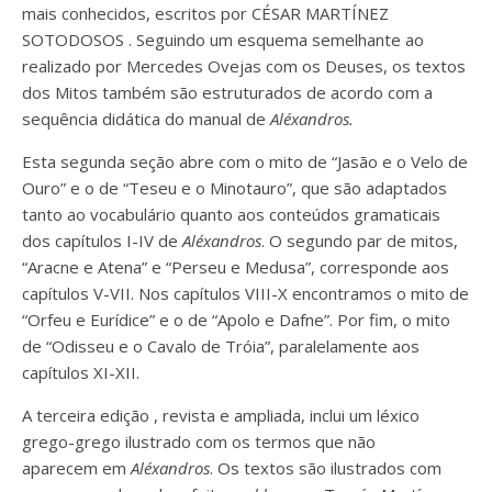
mais conhecidos, escritos por
CÉSAR MARTÍNEZ
SOTODOSOS
. Seguindo um esquema semelhante ao
realizado por Mercedes Ovejas com os Deuses, os textos
dos
Mitos
também são estruturados de acordo com a
sequência didática do manual
de
Aléxandros.
Esta segunda seção abre com o mito de “Jasão e o Velo de
Ouro” e o de “Teseu e o Minotauro”, que são adaptados
tanto ao vocabulário quanto aos conteúdos gramaticais
dos capítulos I-IV de
Aléxandros
. O segundo par de mitos,
“Aracne e Atena” e “Perseu e Medusa”, corresponde aos
capítulos V-VII. Nos capítulos VIII-X encontramos o mito de
“Orfeu e Eurídice” e o de “Apolo e Dafne”. Por fim, o mito
de “Odisseu e o Cavalo de Tróia”, paralelamente aos
capítulos XI-XII.
A terceira edição
,
revista e
ampliada,
inclui um léxico
grego-grego ilustrado
com os termos que não
aparecem
em
Aléxandros
.
Os
textos são ilustrados com