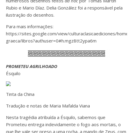
numerosos desenhos feitos
ad hoc
por
Tomás Martín
Rubio
e
Mario Díaz
.
Delia González
foi a responsável pela
ilustração do desenhos
.
Para mais informações:
https://sites.google.com/view/culturaclasicaediciones/home/l
graeca/libros?authuser=0#h.mgz8tt2ypa6m
PROMETEU AGRILHOADO
Ésquilo
Tinta da China
Tradução e notas de Maria Mafalda Viana
Nesta tragédia atribuída a Ésquilo, sabemos que
Prometeu entrega indevidamente o fogo aos mortais, o
que lhe vale ser preso a uma rocha, a mando de Zeus, com