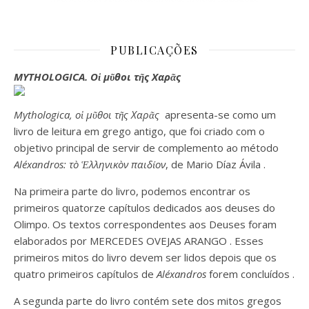
PUBLICAÇÕES
MYTHOLOGICA. Οἱ μῦθοι τῆς Χαρᾶς
Mythologica, οἱ μῦθοι τῆς Χαρᾶς
apresenta-se como um
livro de leitura em grego antigo, que foi criado com o
objetivo principal de servir de complemento ao
método
Aléxandros: τò Ἑλληνικòν παιδίον
, de
Mario Díaz Ávila
.
Na primeira parte do livro, podemos encontrar os
primeiros quatorze capítulos dedicados aos deuses do
Olimpo. Os textos correspondentes aos
Deuses
foram
elaborados por
MERCEDES OVEJAS ARANGO
. Esses
primeiros mitos do livro devem ser lidos depois que os
quatro primeiros capítulos de
Aléxandros
forem concluídos
.
A segunda parte do livro contém sete dos mitos gregos