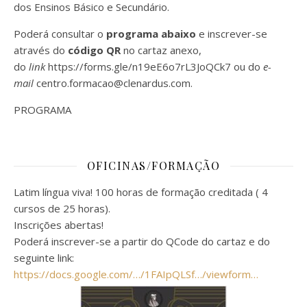
dos Ensinos Básico e Secundário.
Poderá consultar o
programa abaixo
e inscrever-se
através do
código
QR
no cartaz anexo,
do
link
https://forms.gle/n19eE6o7rL3JoQCk7
ou do
e-
mail
centro.formacao@clenardus.com
.
PROGRAMA
OFICINAS/FORMAÇÃO
Latim língua viva! 100 horas de formação creditada ( 4
cursos de 25 horas).
Inscrições abertas!
Poderá inscrever-se a partir do QCode do cartaz e do
seguinte link:
https://docs.google.com/…/1FAIpQLSf…/viewform…