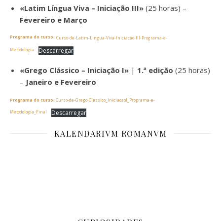
«Latim Língua Viva – Iniciação III»
(25 horas) –
Fevereiro e Março
Programa do curso:
Curso-de-Latim-Lingua-Viva-Iniciacao-III-Programa-e-
Descarregar
Metodologia
«Grego Clássico – Iniciação I»
|
1.ª edição
(25 horas)
–
Janeiro e Fevereiro
Programa do curso:
Curso-de-Grego-Classico_IniciacaoI_Programa-e-
Descarregar
Metodologia_Final
KALENDARIVM ROMANVM