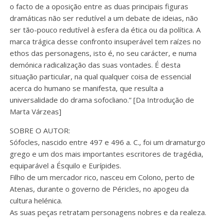
o facto de a oposição entre as duas principais figuras
dramáticas não ser redutível a um debate de ideias, não
ser tão-pouco redutível à esfera da ética ou da política. A
marca trágica desse confronto insuperável tem raízes no
ethos das personagens, isto é, no seu carácter, e numa
demónica radicalização das suas vontades. É desta
situação particular, na qual qualquer coisa de essencial
acerca do humano se manifesta, que resulta a
universalidade do drama sofocliano.” [Da Introdução de
Marta Várzeas]
SOBRE O AUTOR:
Sófocles, nascido entre 497 e 496 a. C., foi um dramaturgo
grego e um dos mais importantes escritores de tragédia,
equiparável a Ésquilo e Eurípides.
Filho de um mercador rico, nasceu em Colono, perto de
Atenas, durante o governo de Péricles, no apogeu da
cultura helénica.
As suas peças retratam personagens nobres e da realeza.